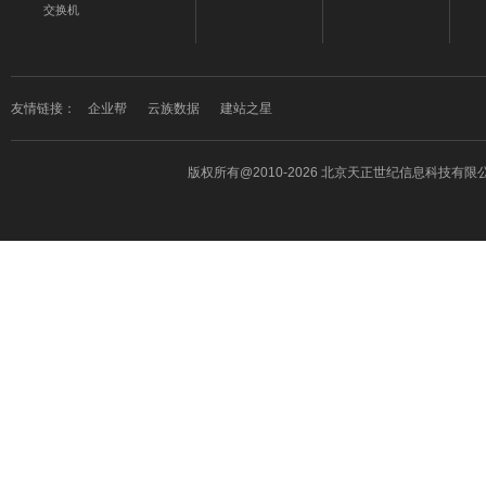
交换机
友情链接：
企业帮
云族数据
建站之星
版权所有
@2010-2026 北京天正世纪信息科技有