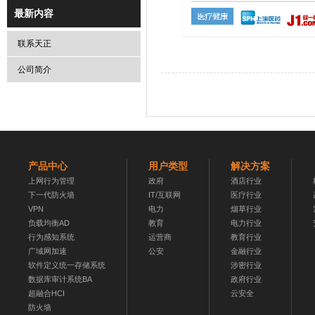
最新内容
联系天正
公司简介
产品中心
用户类型
解决方案
上网行为管理
政府
酒店行业
下一代防火墙
IT/互联网
医疗行业
VPN
电力
烟草行业
负载均衡AD
教育
电力行业
行为感知系统
运营商
教育行业
广域网加速
公安
金融行业
软件定义统一存储系统
涉密行业
数据库审计系统BA
政府行业
超融合HCI
云安全
防火墙