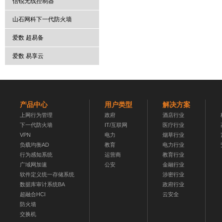
信锐无线控制器
山石网科下一代防火墙
爱数 超易备
爱数 易享云
产品中心
用户类型
解决方案
上网行为管理
政府
酒店行业
下一代防火墙
IT/互联网
医疗行业
VPN
电力
烟草行业
负载均衡AD
教育
电力行业
行为感知系统
运营商
教育行业
广域网加速
公安
金融行业
软件定义统一存储系统
涉密行业
数据库审计系统BA
政府行业
超融合HCI
云安全
防火墙
交换机