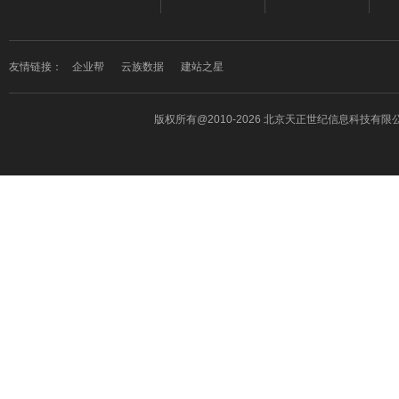
友情链接：
企业帮
云族数据
建站之星
版权所有
@2010-2026 北京天正世纪信息科技有