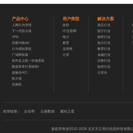
产品中心
用户类型
解决方案
上网行为管理
政府
酒店行业
下一代防火墙
IT/互联网
医疗行业
VPN
电力
烟草行业
负载均衡AD
教育
电力行业
行为感知系统
运营商
教育行业
广域网加速
公安
金融行业
软件定义统一存储系统
涉密行业
数据库审计系统BA
政府行业
超融合HCI
云安全
防火墙
交换机
友情链接：
企业帮
云族数据
建站之星
版权所有
@2010-2026 北京天正世纪信息科技有