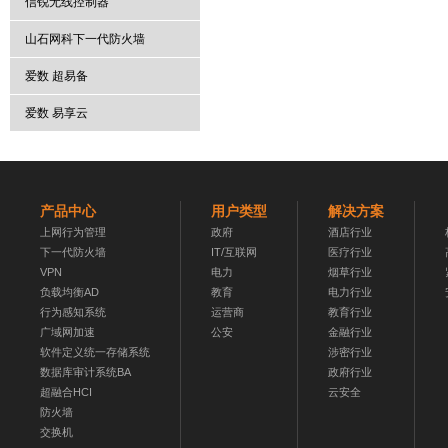
信锐无线控制器
山石网科下一代防火墙
爱数 超易备
爱数 易享云
产品中心
用户类型
解决方案
上网行为管理
政府
酒店行业
下一代防火墙
IT/互联网
医疗行业
VPN
电力
烟草行业
负载均衡AD
教育
电力行业
行为感知系统
运营商
教育行业
广域网加速
公安
金融行业
软件定义统一存储系统
涉密行业
数据库审计系统BA
政府行业
超融合HCI
云安全
防火墙
交换机