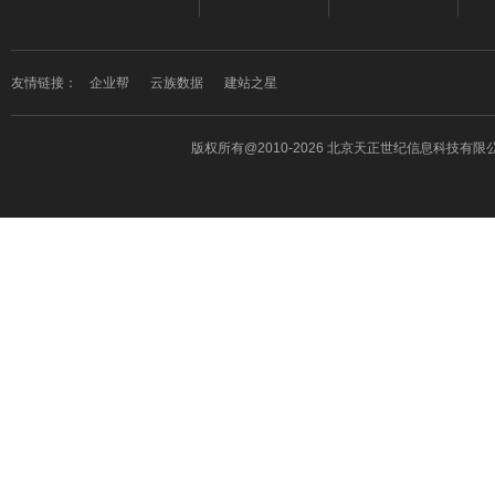
友情链接：
企业帮
云族数据
建站之星
版权所有
@2010-2026 北京天正世纪信息科技有